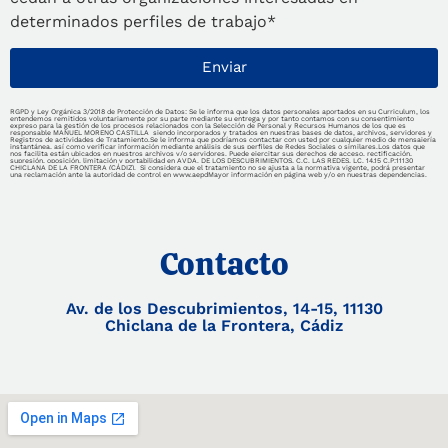
determinados perfiles de trabajo*
Enviar
RGPD y Ley Orgánica 3/2018 de Protección de Datos: Se le informa que los datos personales aportados en su Curriculum, los
entendemos remitidos voluntariamente por su parte mediante su entrega y por tanto contamos con su consentimiento
expreso para la gestión de los procesos relacionados con la Selección de Personal y Recursos Humanos de los que es
responsable MANUEL MORENO CASTILLA siendo incorporados y tratados en nuestras bases de datos, archivos, servidores y
Registros de actividades de Tratamiento.Se le informa que podríamos contactar con usted por cualquier medio de mensajería
instantánea, así como verificar información mediante análisis de sus perfiles de Redes Sociales o similares.
Los datos que
nos facilita están ubicados en nuestros archivos y/o servidores. Puede ejercitar sus derechos de acceso, rectificación,
supresión, oposición, limitación y portabilidad en AVDA. DE LOS DESCUBRIMIENTOS, C.C. LAS REDES, LC. 14,15 C.P:11130
CHICLANA DE LA FRONTERA (CÁDIZ). Si considera que el tratamiento no se ajusta a la normativa vigente, podrá presentar
una reclamación ante la autoridad de control en www.aepd
Mayor información en página web y/o en nuestras dependencias.
Contacto
Av. de los Descubrimientos, 14-15, 11130
Chiclana de la Frontera, Cádiz